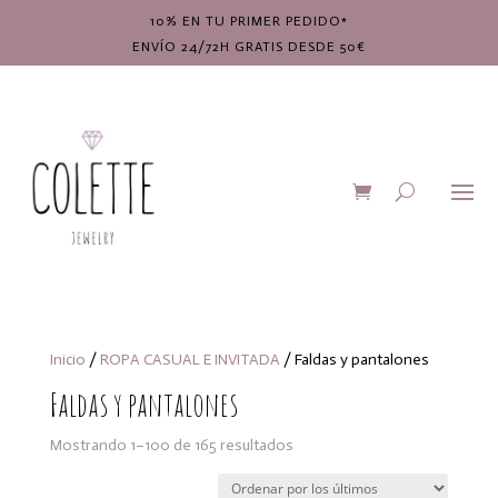
10% EN TU PRIMER PEDIDO*
ENVÍO 24/72H GRATIS DESDE 50€
Inicio
/
ROPA CASUAL E INVITADA
/ Faldas y pantalones
Faldas y pantalones
Ordenado
Mostrando 1–100 de 165 resultados
por
los