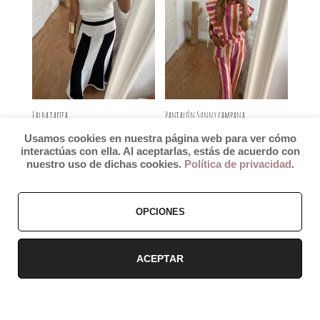
49,99€.
42,49€.
29,99€.
25,49€.
Falda tarifa
Pantalón Sunny campana
El
El
El
El
32,99
€
28,04
€
29,99
€
25,49
€
Usamos cookies en nuestra página web para ver cómo
precio
precio
precio
precio
interactúas con ella. Al aceptarlas, estás de acuerdo con
nuestro uso de dichas cookies.
Política de privacidad
.
original
actual
original
actual
era:
es:
era:
es:
1
2
→
32,99€.
28,04€.
29,99€.
25,49€.
OPCIONES
ACEPTAR
Categorías
ACCESORIOS
COLECCIÓN CONCHAS