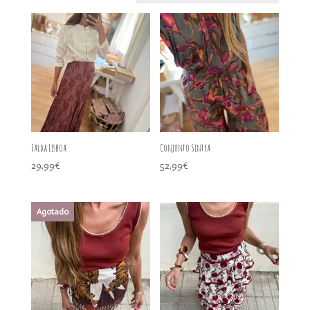
últimos
Falda Lisboa
Conjunto Sintra
29,99
€
52,99
€