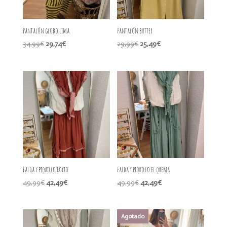
Pantalón globo lima
Pantalón butter
El
El
El
El
34,99
€
29,74
€
29,99
€
25,49
€
precio
precio
precio
precio
original
actual
original
actual
era:
es:
era:
es:
34,99€.
29,74€.
29,99€.
25,49€.
Falda y piquillo Rocio
Falda y piquillo el quema
El
El
El
El
49,99
€
42,49
€
49,99
€
42,49
€
precio
precio
precio
precio
original
actual
original
actual
era:
es:
era:
es: