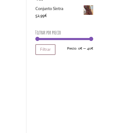
Conjunto Sintra
52,99
€
Filtrar por precio
Precio
Precio
Precio:
0€
—
40€
Filtrar
mínimo
máximo