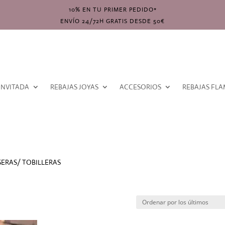
10% EN TU PRIMER PEDIDO*
ENVÍO 24/72H GRATIS DESDE 50€
INVITADA
REBAJAS JOYAS
ACCESORIOS
REBAJAS FL
SERAS/ TOBILLERAS