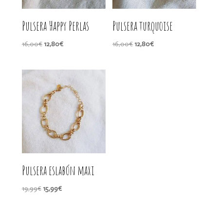
Pulsera Happy Perlas
Pulsera turquoise
El
El
El
El
16,00
€
12,80
€
16,00
€
12,80
€
precio
precio
precio
precio
original
actual
original
actual
era:
es:
era:
es:
16,00€.
12,80€.
16,00€.
12,80€.
Pulsera eslabón maxi
El
El
19,99
€
15,99
€
precio
precio
original
actual