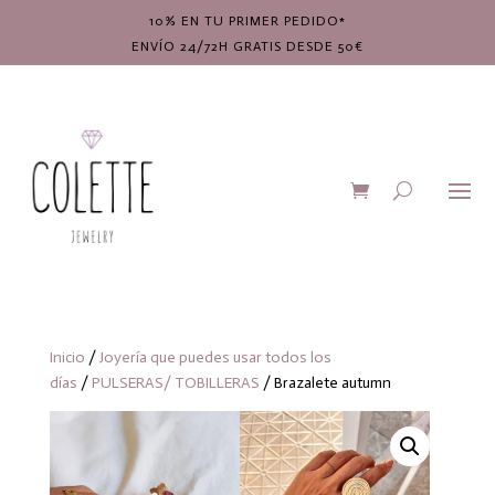
10% EN TU PRIMER PEDIDO*
ENVÍO 24/72H GRATIS DESDE 50€
Inicio
/
Joyería que puedes usar todos los
días
/
PULSERAS/ TOBILLERAS
/ Brazalete autumn