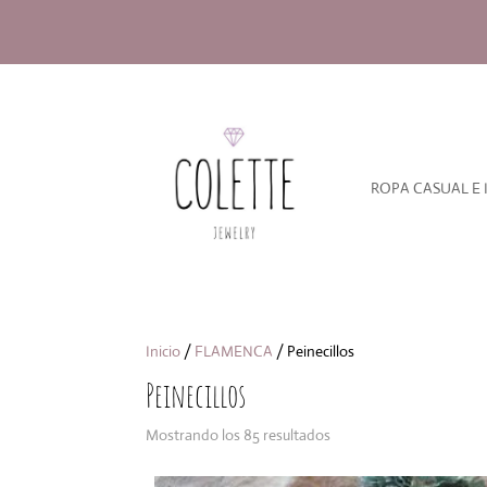
ROPA CASUAL E 
Inicio
/
FLAMENCA
/ Peinecillos
Peinecillos
Ordenado
Mostrando los 85 resultados
por
los