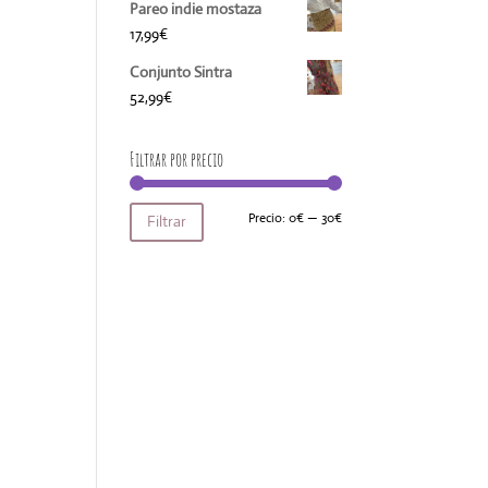
Pareo indie mostaza
17,99
€
Conjunto Sintra
52,99
€
Filtrar por precio
Precio
Precio
Precio:
0€
—
30€
Filtrar
mínimo
máximo