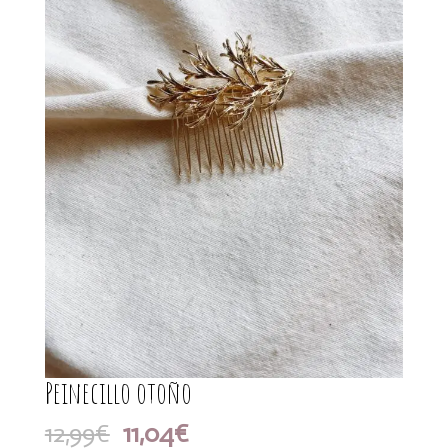
Peinecillo otoño
El
El
12,99
€
11,04
€