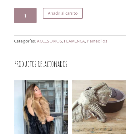
precio
precio
original
actual
Peinecillo
Añadir al carrito
era:
es:
otoño
12,99€.
11,04€.
cantidad
Categorías:
ACCESORIOS
,
FLAMENCA
,
Peinecillos
Productos relacionados