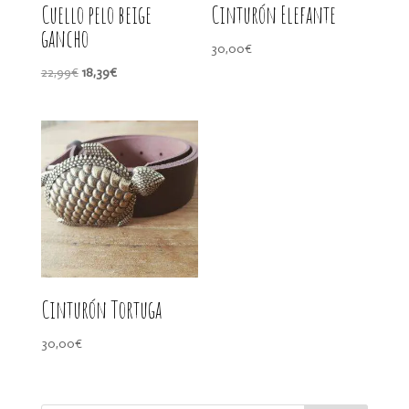
Cuello pelo beige
Cinturón Elefante
gancho
30,00
€
El
El
22,99
€
18,39
€
precio
precio
original
actual
era:
es:
22,99€.
18,39€.
Cinturón Tortuga
30,00
€