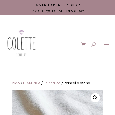
10% EN TU PRIMER PEDIDO*
ENVÍO 24/72H GRATIS DESDE 50€
Inicio
/
FLAMENCA
/
Peinecillos
/ Peinecillo otoño