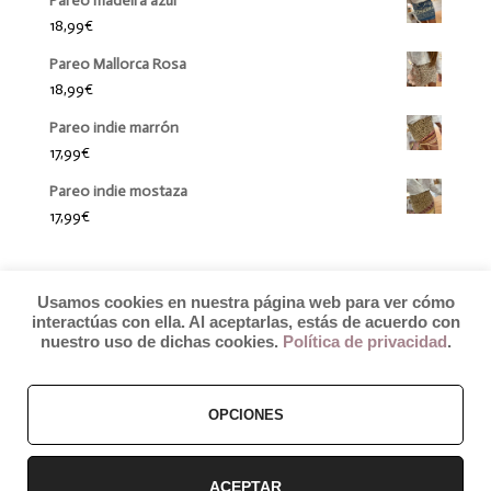
Pareo madeira azul
18,99
€
Pareo Mallorca Rosa
18,99
€
Pareo indie marrón
17,99
€
Pareo indie mostaza
17,99
€
Usamos cookies en nuestra página web para ver cómo
interactúas con ella. Al aceptarlas, estás de acuerdo con
nuestro uso de dichas cookies.
Política de privacidad
.
OPCIONES
© 2019 by Débora Colette
Términos y Condiciones
–
Pagos y Envíos
–
Cambios y Devoluciones
ACEPTAR