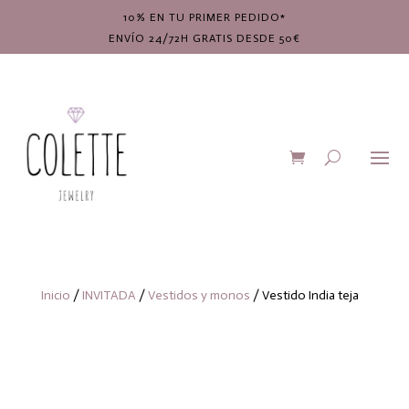
10% EN TU PRIMER PEDIDO*
ENVÍO 24/72H GRATIS DESDE 50€
Inicio
/
INVITADA
/
Vestidos y monos
/ Vestido India teja