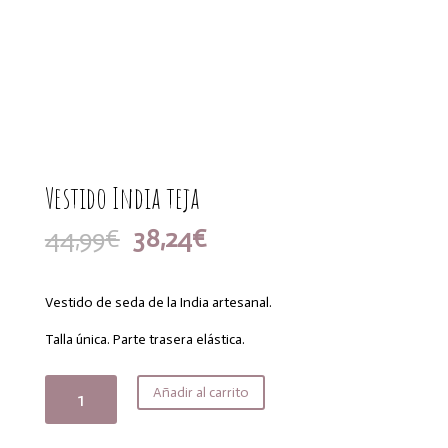
Vestido India teja
El
El
44,99
€
38,24
€
precio
precio
original
actual
era:
es:
Vestido de seda de la India artesanal.
44,99€.
38,24€.
Talla única. Parte trasera elástica.
Vestido
Añadir al carrito
India
teja