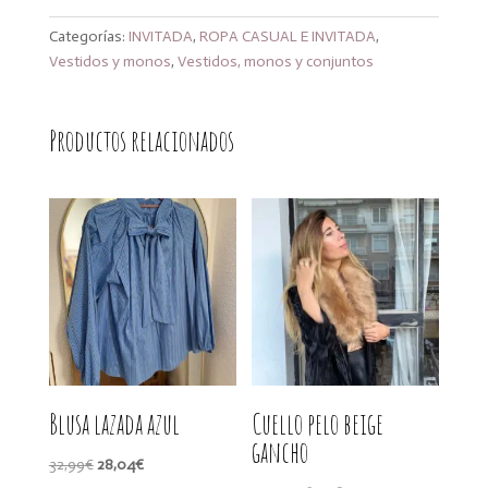
cantidad
Categorías:
INVITADA
,
ROPA CASUAL E INVITADA
,
Vestidos y monos
,
Vestidos, monos y conjuntos
Productos relacionados
Blusa lazada azul
Cuello pelo beige
gancho
El
El
32,99
€
28,04
€