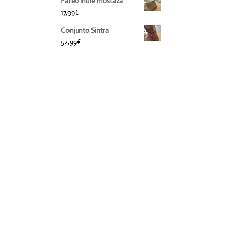
Pareo indie mostaza
17,99
€
Conjunto Sintra
52,99
€