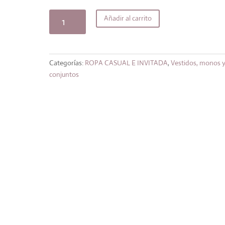
original
actual
era:
es:
Vestido
Añadir al carrito
42,99€.
36,54€.
Monet
marino
cantidad
Categorías:
ROPA CASUAL E INVITADA
,
Vestidos, monos 
conjuntos