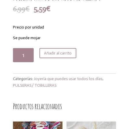
El
El
6,99
€
5,59
€
precio
precio
original
actual
era:
es:
Precio por unidad
6,99€.
5,59€.
Se puede mojar
Pulseras
Añadir al carrito
pan
de
oro
azul
Categorías:
Joyería que puedes usar todos los días
,
metalizado
PULSERAS/ TOBILLERAS
cantidad
Productos relacionados