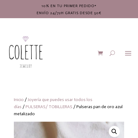
10% EN TU PRIMER PEDIDO*
ENVÍO 24/72H GRATIS DESDE 50€
Inicio
/
Joyería que puedes usar todos los
días
/
PULSERAS/ TOBILLERAS
/ Pulseras pan de oro azul
metalizado