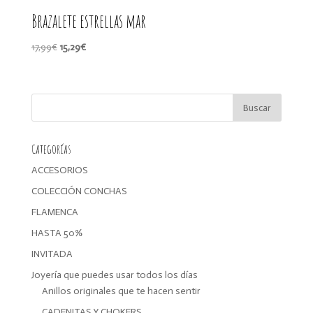
Brazalete estrellas mar
El
El
17,99
€
15,29
€
precio
precio
original
actual
era:
es:
17,99€.
15,29€.
Categorías
ACCESORIOS
COLECCIÓN CONCHAS
FLAMENCA
HASTA 50%
INVITADA
Joyería que puedes usar todos los días
Anillos originales que te hacen sentir
CADENITAS Y CHOKERS