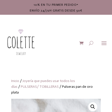
10% EN TU PRIMER PEDIDO*
ENVÍO 24/72H GRATIS DESDE 50€
Inicio
/
Joyería que puedes usar todos los
días
/
PULSERAS/ TOBILLERAS
/ Pulseras pan de oro
plata