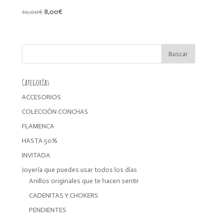
El
El
10,00
€
8,00
€
precio
precio
original
actual
era:
es:
10,00€.
8,00€.
Categorías
ACCESORIOS
COLECCIÓN CONCHAS
FLAMENCA
HASTA 50%
INVITADA
Joyería que puedes usar todos los días
Anillos originales que te hacen sentir
CADENITAS Y CHOKERS
PENDIENTES