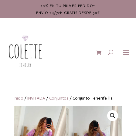
10% EN TU PRIMER PEDIDO*
ENVÍO 24/72H GRATIS DESDE 50€
Inicio
/
INVITADA
/
Conjuntos
/ Conjunto Tenerife lila