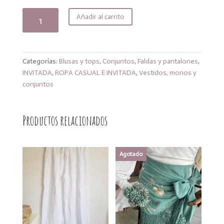
53,99€.
45,89€.
Conjunto
Añadir al carrito
Tenerife
lila
cantidad
Categorías:
Blusas y tops
,
Conjuntos
,
Faldas y pantalones
,
INVITADA
,
ROPA CASUAL E INVITADA
,
Vestidos, monos y
conjuntos
Productos relacionados