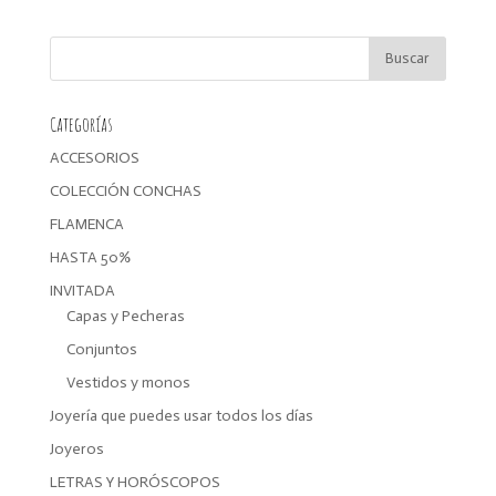
original
actual
era:
es:
39,99€.
33,99€.
Categorías
ACCESORIOS
COLECCIÓN CONCHAS
FLAMENCA
HASTA 50%
INVITADA
Capas y Pecheras
Conjuntos
Vestidos y monos
Joyería que puedes usar todos los días
Joyeros
LETRAS Y HORÓSCOPOS