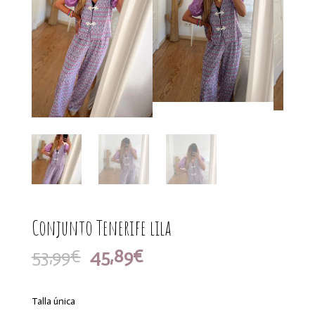
Conjunto Tenerife lila
El
El
53,99
€
45,89
€
precio
precio
original
actual
era:
es:
Talla única