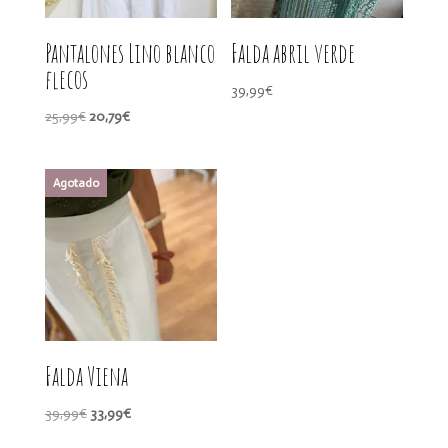
Pantalones Lino blanco
Falda abril verde
flecos
39,99
€
El
El
25,99
€
20,79
€
precio
precio
original
actual
era:
es:
25,99€.
20,79€.
Falda Viena
El
El
39,99
€
33,99
€
precio
precio