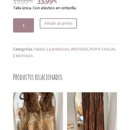
39,99
€
33,99
€
precio
precio
Talla única. Con elástico en cinturilla.
original
actual
era:
es:
Falda
Añadir al carrito
39,99€.
33,99€.
Adela
cantidad
Categorías:
Faldas y pantalones
,
INVITADA
,
ROPA CASUAL
E INVITADA
Productos relacionados