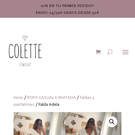
10% EN TU PRIMER PEDIDO*
ENVÍO 24/72H GRATIS DESDE 50€
Inicio
/
ROPA CASUAL E INVITADA
/
Faldas y
pantalones
/ Falda Adela