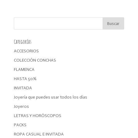
precio
precio
original
actual
era:
es:
54,99€.
46,74€.
Categorías
ACCESORIOS
COLECCIÓN CONCHAS
FLAMENCA
HASTA 50%
INVITADA
Joyería que puedes usar todos los días
Joyeros
LETRAS Y HORÓSCOPOS
PACKS
ROPA CASUAL E INVITADA