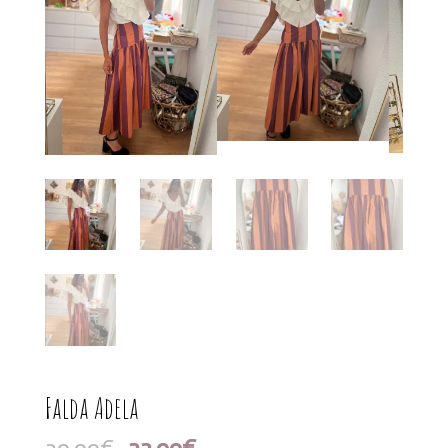
Falda Adela
El
El