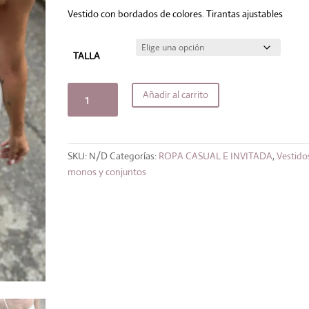
original
actual
era:
es:
Vestido con bordados de colores. Tirantas ajustables
54,99€.
49,49€.
TALLA
Vestido
Añadir al carrito
Canarias
cantidad
SKU:
N/D
Categorías:
ROPA CASUAL E INVITADA
,
Vestido
monos y conjuntos