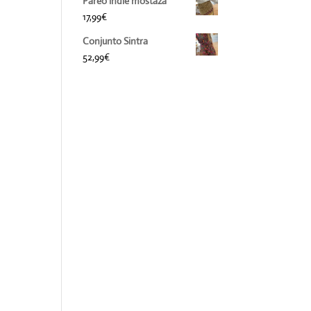
Pareo indie mostaza
17,99
€
Conjunto Sintra
52,99
€