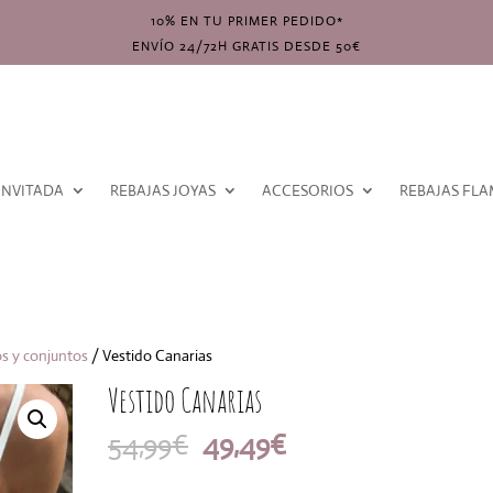
10% EN TU PRIMER PEDIDO*
ENVÍO 24/72H GRATIS DESDE 50€
INVITADA
REBAJAS JOYAS
ACCESORIOS
REBAJAS FL
s y conjuntos
/ Vestido Canarias
Vestido Canarias
El
El
54,99
€
49,49
€
precio
precio