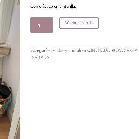
original
actual
era:
es:
Con elástico en cinturilla.
39,99€.
31,99€.
Falda
Añadir al carrito
Sevilla
cantidad
Categorías:
Faldas y pantalones
,
INVITADA
,
ROPA CASUAL
INVITADA