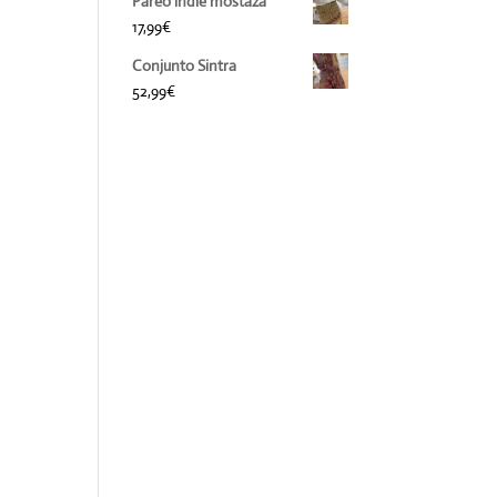
Pareo indie mostaza
17,99
€
Conjunto Sintra
52,99
€