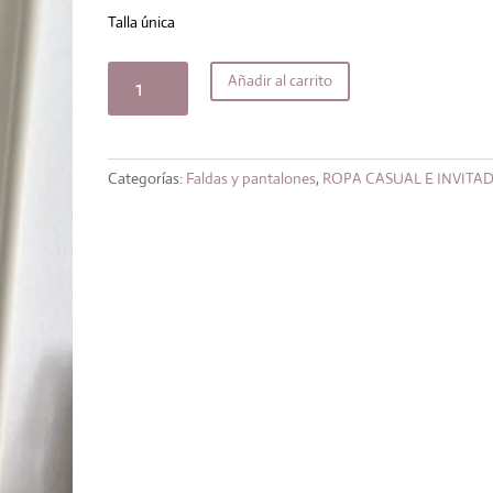
original
actual
era:
es:
Talla única
29,99€.
23,99€.
Falda
Añadir al carrito
shangai
cantidad
Categorías:
Faldas y pantalones
,
ROPA CASUAL E INVITA