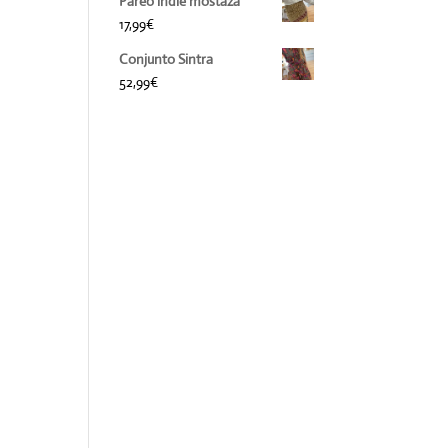
Pareo indie mostaza
17,99
€
Conjunto Sintra
52,99
€