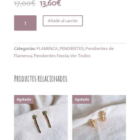
El
El
17,00
€
13,60
€
precio
precio
original
actual
Pendientes
Añadir al carrito
era:
es:
lágrima
17,00€.
13,60€.
Gold
cantidad
Categorías:
FLAMENCA
,
PENDIENTES
,
Pendientes de
Flamenca
,
Pendientes Fiesta
,
Ver Todos
Productos relacionados