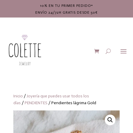
10% EN TU PRIMER PEDIDO*
ENVÍO 24/72H GRATIS DESDE 50€
Inicio
/
Joyería que puedes usar todos los
días
/
PENDIENTES
/ Pendientes lágrima Gold