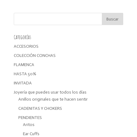
original
actual
era:
es:
15,00€.
12,00€.
Categorías
ACCESORIOS
COLECCIÓN CONCHAS
FLAMENCA
HASTA 50%
INVITADA
Joyería que puedes usar todos los días
Anillos originales que te hacen sentir
CADENITAS Y CHOKERS
PENDIENTES
Aritos
Ear Cuffs