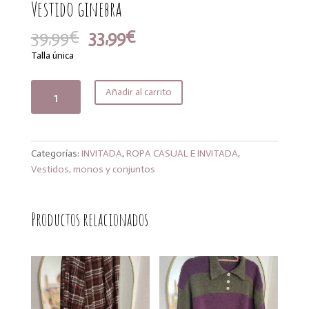
Vestido ginebra
El
El
39,99
€
33,99
€
precio
precio
Talla única
original
actual
era:
es:
Vestido
Añadir al carrito
39,99€.
33,99€.
ginebra
cantidad
Categorías:
INVITADA
,
ROPA CASUAL E INVITADA
,
Vestidos, monos y conjuntos
Productos relacionados