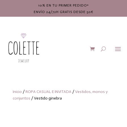
10% EN TU PRIMER PEDIDO*
ENVÍO 24/72H GRATIS DESDE 50€
Inicio
/
ROPA CASUAL E INVITADA
/
Vestidos, monos y
conjuntos
/ Vestido ginebra