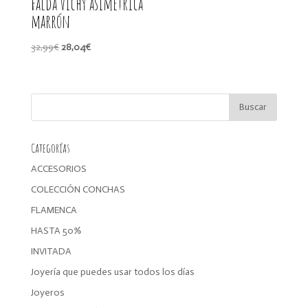
Falda Vichy asimétrica
marrón
El
El
32,99
€
28,04
€
precio
precio
original
actual
era:
es:
32,99€.
28,04€.
Categorías
ACCESORIOS
COLECCIÓN CONCHAS
FLAMENCA
HASTA 50%
INVITADA
Joyería que puedes usar todos los días
Joyeros