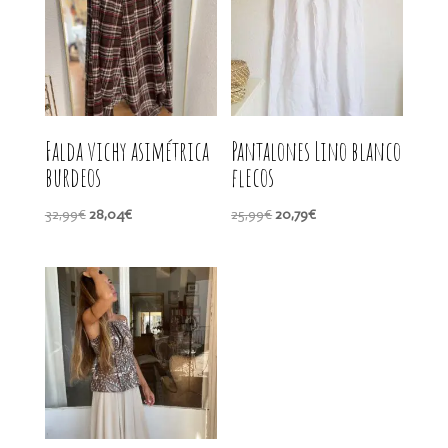
Falda vichy asimétrica
Pantalones Lino blanco
burdeos
flecos
El
El
El
El
32,99
€
28,04
€
25,99
€
20,79
€
precio
precio
precio
precio
original
actual
original
actual
era:
es:
era:
es:
32,99€.
28,04€.
25,99€.
20,79€.