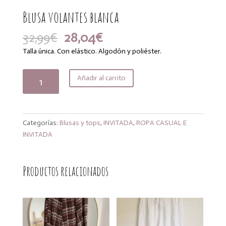
Blusa volantes blanca
El
El
32,99
€
28,04
€
precio
precio
Talla única. Con elástico. Algodón y poliéster.
original
actual
era:
es:
Blusa
Añadir al carrito
32,99€.
28,04€.
volantes
blanca
cantidad
Categorías:
Blusas y tops
,
INVITADA
,
ROPA CASUAL E
INVITADA
Productos relacionados