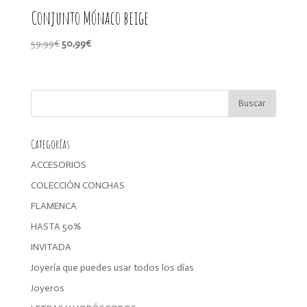
Conjunto Mónaco beige
El
El
59,99
€
50,99
€
precio
precio
original
actual
era:
es:
59,99€.
50,99€.
Categorías
ACCESORIOS
COLECCIÓN CONCHAS
FLAMENCA
HASTA 50%
INVITADA
Joyería que puedes usar todos los días
Joyeros