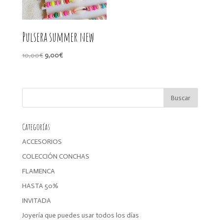
Pulsera summer new
El
El
10,00
€
9,00
€
precio
precio
original
actual
era:
es:
10,00€.
9,00€.
Categorías
ACCESORIOS
COLECCIÓN CONCHAS
FLAMENCA
HASTA 50%
INVITADA
Joyería que puedes usar todos los días