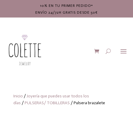
10% EN TU PRIMER PEDIDO*
ENVÍO 24/72H GRATIS DESDE 50€
Inicio
/
Joyería que puedes usar todos los
días
/
PULSERAS/ TOBILLERAS
/ Pulsera brazalete