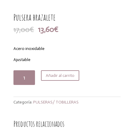
Pulsera brazalete
El
El
17,00
€
13,60
€
precio
precio
original
actual
era:
es:
Acero inoxidable
17,00€.
13,60€.
Ajustable
Pulsera
Añadir al carrito
brazalete
cantidad
Categoría:
PULSERAS/ TOBILLERAS
Productos relacionados