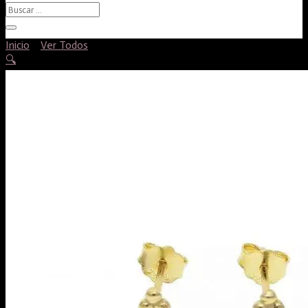
Inicio
/
Ver Todos
/ Mini tres bolitas
🔍