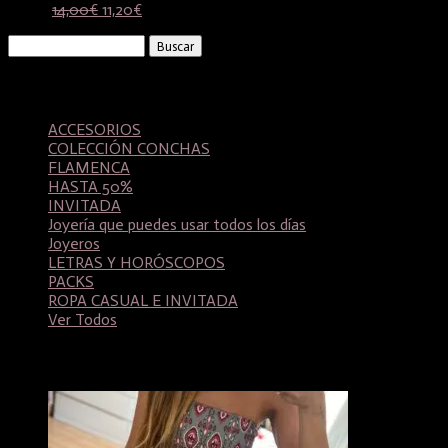
El
El
14,00
€
11,20
€
precio
precio
Buscar:
original
actual
era:
es:
14,00€.
11,20€.
Categorías
ACCESORIOS
COLECCIÓN CONCHAS
FLAMENCA
HASTA 50%
INVITADA
Joyería que puedes usar todos los días
Joyeros
LETRAS Y HORÓSCOPOS
PACKS
ROPA CASUAL E INVITADA
Ver Todos
Productos