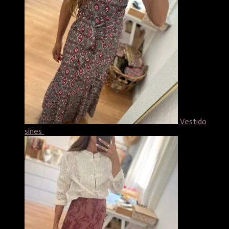
Vestido
sines
49,99
€