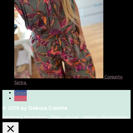
Conjunto
Sintra
52,99
€
Seguir
Seguir
© 2019 by Débora Colette
Términos y Condiciones
–
Pagos y Envíos
–
Cambios y Devoluciones