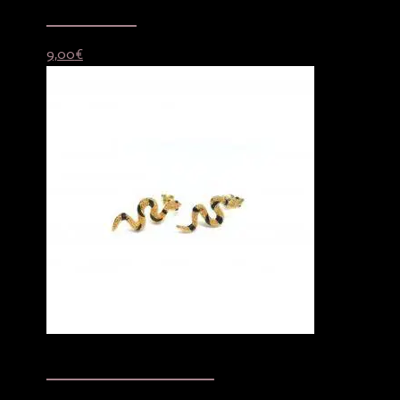
Ear cuff araña
9,00
€
Pendientes serpiente black