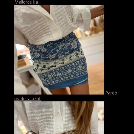
Mallorca lila
18,99
€
Pareo
madeira azul
18,99
€