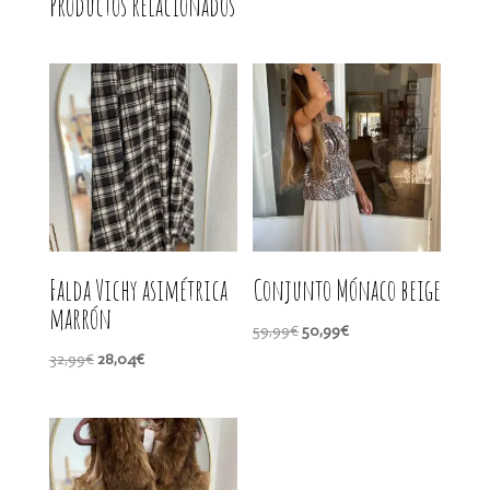
Productos relacionados
Falda Vichy asimétrica
Conjunto Mónaco beige
marrón
El
El
59,99
€
50,99
€
precio
precio
El
El
32,99
€
28,04
€
original
actual
precio
precio
era:
es:
original
actual
59,99€.
50,99€.
era:
es:
32,99€.
28,04€.