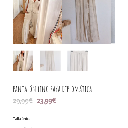
Pantalón lino raya diplomática
El
El
29,99
€
23,99
€
precio
precio
original
actual
era:
es:
Talla única
29,99€.
23,99€.