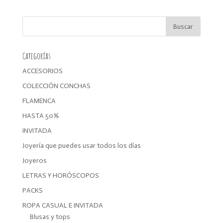
original
actual
era:
es:
32,99€.
28,04€.
Categorías
ACCESORIOS
COLECCIÓN CONCHAS
FLAMENCA
HASTA 50%
INVITADA
Joyería que puedes usar todos los días
Joyeros
LETRAS Y HORÓSCOPOS
PACKS
ROPA CASUAL E INVITADA
Blusas y tops