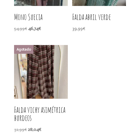
Mono Suecia
Falda abril verde
El
El
54,99
€
46,74
€
39,99
€
precio
precio
original
actual
era:
es:
54,99€.
46,74€.
Falda vichy asimétrica
burdeos
El
El
32,99
€
28,04
€
precio
precio