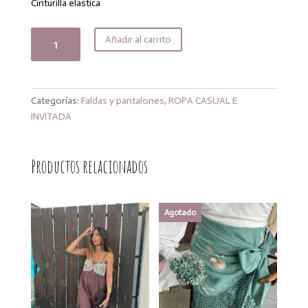
Cinturilla elástica
Pantalón
Añadir al carrito
lino
raya
diplomática
cantidad
Categorías:
Faldas y pantalones
,
ROPA CASUAL E
INVITADA
Productos relacionados