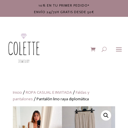
10% EN TU PRIMER PEDIDO*
ENVÍO 24/72H GRATIS DESDE 50€
Inicio
/
ROPA CASUAL E INVITADA
/
Faldas y
pantalones
/ Pantalón lino raya diplomática