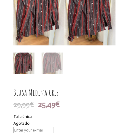
Blusa Medina gris
El
El
29,99
€
25,49
€
precio
precio
original
actual
Talla única
era:
es:
Agotado
29,99€.
25,49€.