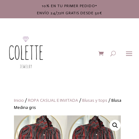
10% EN TU PRIMER PEDIDO*
ENVÍO 24/72H GRATIS DESDE 50€
Inicio
/
ROPA CASUAL E INVITADA
/
Blusas y tops
/ Blusa
Medina gris