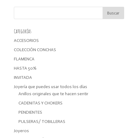
original
actual
era:
es:
19,99€.
15,99€.
Categorías
ACCESORIOS
COLECCIÓN CONCHAS
FLAMENCA
HASTA 50%
INVITADA
Joyería que puedes usar todos los días
Anillos originales que te hacen sentir
CADENITAS Y CHOKERS
PENDIENTES
PULSERAS/ TOBILLERAS
Joyeros