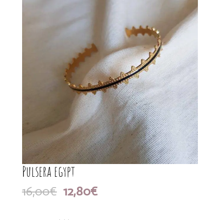
Pulsera egypt
El
El
16,00
€
12,80
€
precio
precio
original
actual