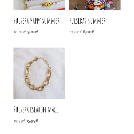
Pulsera Happy summer
Pulseras Summer
El
El
El
El
10,00
€
9,00
€
10,00
€
8,00
€
precio
precio
precio
precio
original
actual
original
actual
era:
es:
era:
es:
10,00€.
9,00€.
10,00€.
8,00€.
Pulsera eslabón maxi
El
El
19,99
€
15,99
€
precio
precio