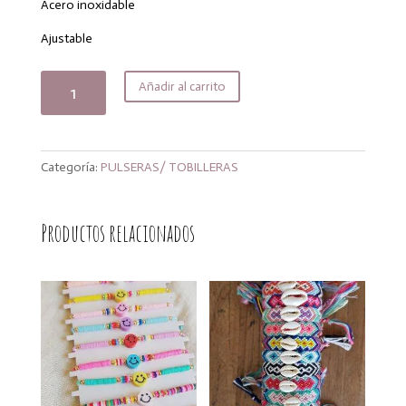
era:
es:
Acero inoxidable
16,00€.
12,80€.
Ajustable
Pulsera
Añadir al carrito
egypt
cantidad
Categoría:
PULSERAS/ TOBILLERAS
Productos relacionados