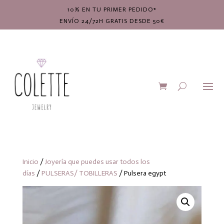
10% EN TU PRIMER PEDIDO*
ENVÍO 24/72H GRATIS DESDE 50€
Inicio
/
Joyería que puedes usar todos los
días
/
PULSERAS/ TOBILLERAS
/ Pulsera egypt