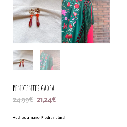
Pendientes gadea
El
El
24,99
€
21,24
€
precio
precio
original
actual
era:
es:
Hechos a mano. Piedra natural
24,99€.
21,24€.