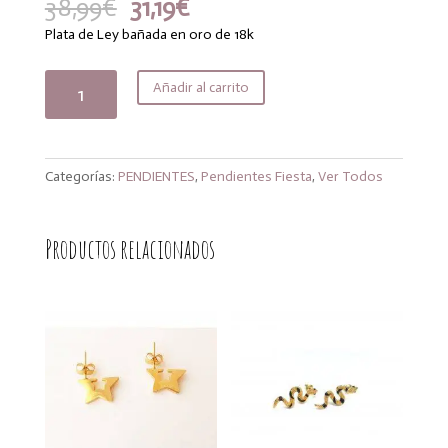
El
El
38,99
€
31,19
€
precio
precio
Plata de Ley bañada en oro de 18k
original
actual
era:
es:
Pendientes
Añadir al carrito
38,99€.
31,19€.
Mini
Flor
cantidad
Categorías:
PENDIENTES
,
Pendientes Fiesta
,
Ver Todos
Productos relacionados