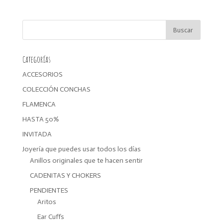
original
actual
era:
es:
17,00€.
13,60€.
Categorías
ACCESORIOS
COLECCIÓN CONCHAS
FLAMENCA
HASTA 50%
INVITADA
Joyería que puedes usar todos los días
Anillos originales que te hacen sentir
CADENITAS Y CHOKERS
PENDIENTES
Aritos
Ear Cuffs