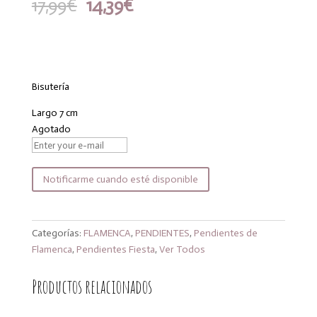
El
El
17,99
€
14,39
€
precio
precio
original
actual
era:
es:
17,99€.
14,39€.
Bisutería
Largo 7 cm
Agotado
Notificarme cuando esté disponible
Categorías:
FLAMENCA
,
PENDIENTES
,
Pendientes de
Flamenca
,
Pendientes Fiesta
,
Ver Todos
Productos relacionados