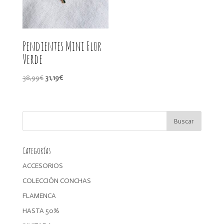
Pendientes Mini Flor
Verde
El
El
38,99
€
31,19
€
precio
precio
original
actual
era:
es:
38,99€.
31,19€.
Categorías
ACCESORIOS
COLECCIÓN CONCHAS
FLAMENCA
HASTA 50%