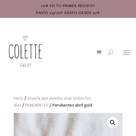
10% EN TU PRIMER PEDIDO*
ENVÍO 24/72H GRATIS DESDE 50€
Inicio
/
Joyería que puedes usar todos los
días
/
PENDIENTES
/ Pendientes abril gold