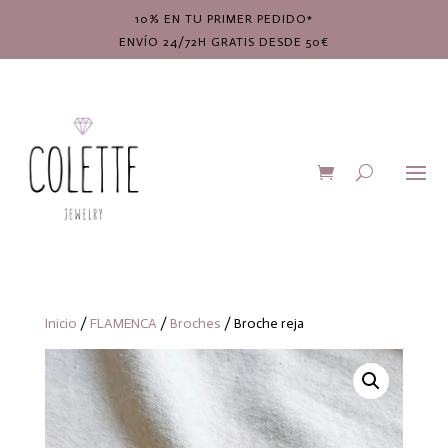
10% EN TU PRIMER PEDIDO*
ENVÍO 24/72H GRATIS DESDE 50€
Inicio
/
FLAMENCA
/
Broches
/ Broche reja