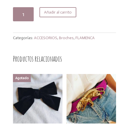
precio
precio
original
actual
Broche
Añadir al carrito
era:
es:
reja
12,99€.
11,04€.
cantidad
Categorías:
ACCESORIOS
,
Broches
,
FLAMENCA
Productos relacionados