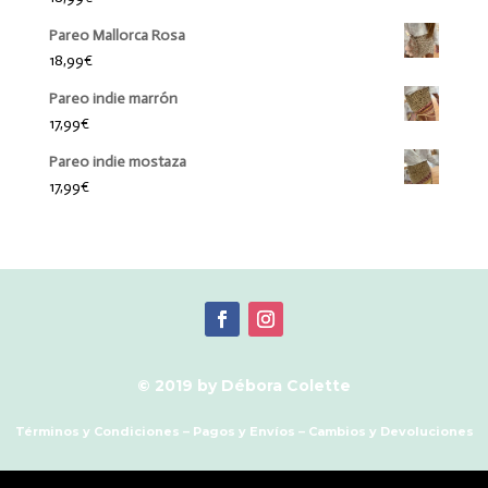
Pareo Mallorca Rosa
18,99
€
Pareo indie marrón
17,99
€
Pareo indie mostaza
17,99
€
© 2019 by Débora Colette
Términos y Condiciones
–
Pagos y Envíos
–
Cambios y Devoluciones