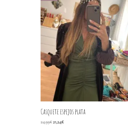
Casquete espejos plata
El
El
24,99
€
21,24
€