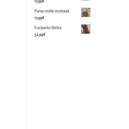
17,99
€
Pareo indie mostaza
17,99
€
Conjunto Sintra
52,99
€