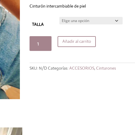
original
actual
era:
es:
Cinturón intercambiable de piel
30,00€.
27,00€.
TALLA
Cinturón
Añadir al carrito
Pantera
cantidad
SKU:
N/D
Categorías:
ACCESORIOS
,
Cinturones