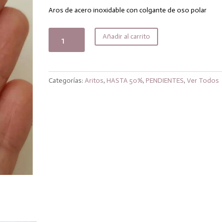
original
actual
era:
es:
Aros de acero inoxidable con colgante de oso polar
12,00€.
9,60€.
Aros
Añadir al carrito
oso
polar
cantidad
Categorías:
Aritos
,
HASTA 50%
,
PENDIENTES
,
Ver Todos