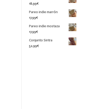
18,99
€
Pareo indie marrón
17,99
€
Pareo indie mostaza
17,99
€
Conjunto Sintra
52,99
€