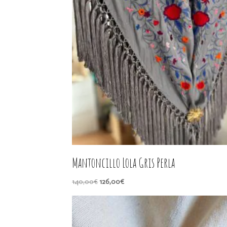
Mantoncillo Lola Gris Perla
El
El
140,00
€
126,00
€
precio
precio
original
actual
era:
es: