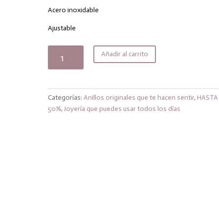
original
actual
era:
es:
Acero inoxidable
16,00€.
12,80€.
Ajustable
Anillo
Añadir al carrito
diamond
lila
cantidad
Categorías:
Anillos originales que te hacen sentir
,
HASTA
50%
,
Joyería que puedes usar todos los días