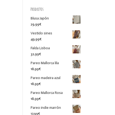
Productos
Blusa Japón
29,99
€
Vestido sines
49,99
€
Falda Lisboa
32,99
€
Pareo Mallorca lila
18,99
€
Pareo madeira azul
18,99
€
Pareo Mallorca Rosa
18,99
€
Pareo indie marrón
17,99
€