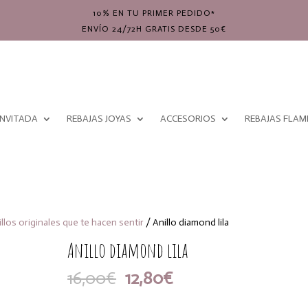
10% EN TU PRIMER PEDIDO*
ENVÍO 24/72H GRATIS DESDE 50€
INVITADA
REBAJAS JOYAS
ACCESORIOS
REBAJAS FLA
illos originales que te hacen sentir
/ Anillo diamond lila
Anillo diamond lila
El
El
16,00
€
12,80
€
precio
precio