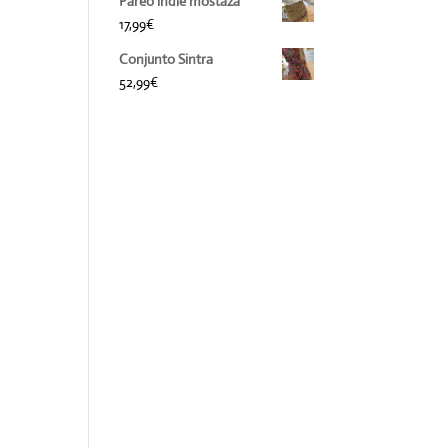
Pareo indie mostaza
17,99
€
Conjunto Sintra
52,99
€