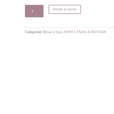
original
actual
era:
es:
Blusa
Añadir al carrito
34,99€.
29,74€.
Sicilia
cantidad
Categorías:
Blusas y tops
,
ROPA CASUAL E INVITADA