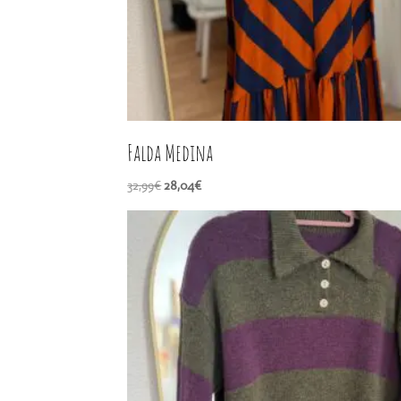
Falda Medina
El
El
32,99
€
28,04
€
precio
precio
original
actual
era:
es:
32,99€.
28,04€.