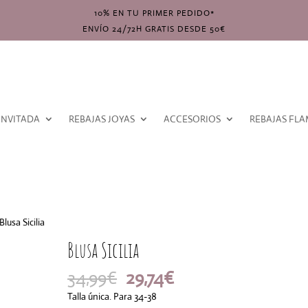
10% EN TU PRIMER PEDIDO*
ENVÍO 24/72H GRATIS DESDE 50€
INVITADA
REBAJAS JOYAS
ACCESORIOS
REBAJAS FL
Blusa Sicilia
Blusa Sicilia
El
El
34,99
€
29,74
€
precio
precio
Talla única. Para 34-38