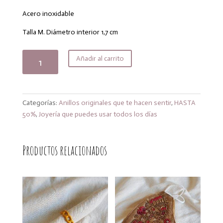
original
actual
era:
es:
Acero inoxidable
17,00€.
13,60€.
Talla M. Diámetro interior 1,7 cm
Anillo
Añadir al carrito
cross
cantidad
Categorías:
Anillos originales que te hacen sentir
,
HASTA
50%
,
Joyería que puedes usar todos los días
Productos relacionados