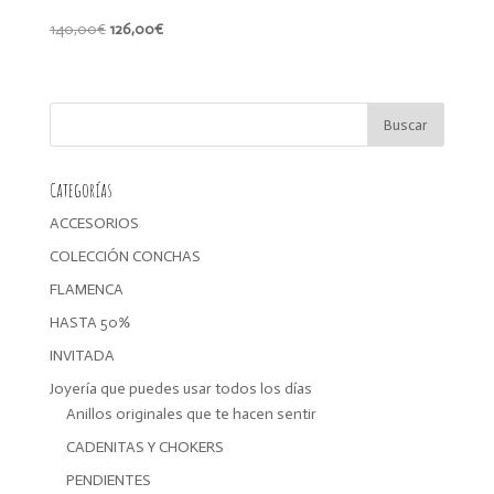
El
El
140,00
€
126,00
€
precio
precio
original
actual
era:
es:
140,00€.
126,00€.
Categorías
ACCESORIOS
COLECCIÓN CONCHAS
FLAMENCA
HASTA 50%
INVITADA
Joyería que puedes usar todos los días
Anillos originales que te hacen sentir
CADENITAS Y CHOKERS
PENDIENTES