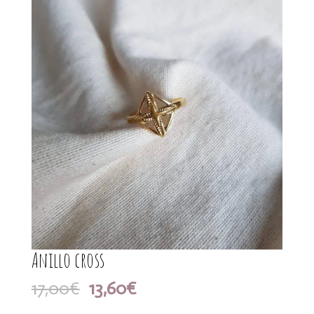
Anillo cross
El
El
17,00
€
13,60
€
precio
precio