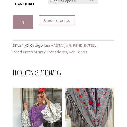
hasta
CANTIDAD
9,90€
Mini
Añadir al carrito
cruz
simple
cantidad
SKU:
N/D
Categorías:
HASTA 50%
,
PENDIENTES
,
Pendientes Minis y Trepadores
,
Ver Todos
Productos relacionados