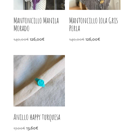
Mantoncillo Manila
Mantoncillo Lola Gris
Morado
Perla
El
El
El
El
140,00
€
126,00
€
140,00
€
126,00
€
precio
precio
precio
precio
original
actual
original
actual
era:
es:
era:
es:
140,00€.
126,00€.
140,00€.
126,00€.
Anillo happy turquesa
El
El
17,00
€
13,60
€