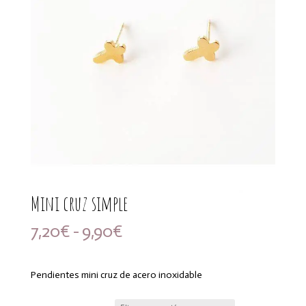
Mini cruz simple
Rango
7,20
€
-
9,90
€
de
precios:
desde
Pendientes mini cruz de acero inoxidable
7,20€