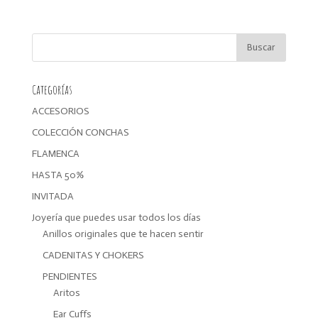
precio
precio
original
actual
era:
es:
17,00€.
13,60€.
Categorías
ACCESORIOS
COLECCIÓN CONCHAS
FLAMENCA
HASTA 50%
INVITADA
Joyería que puedes usar todos los días
Anillos originales que te hacen sentir
CADENITAS Y CHOKERS
PENDIENTES
Aritos
Ear Cuffs