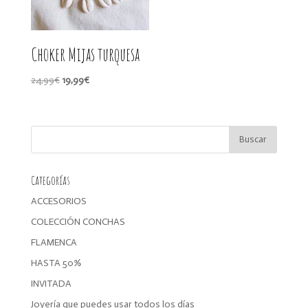
Choker Mijas turquesa
El
El
24,99
€
19,99
€
precio
precio
original
actual
era:
es:
24,99€.
19,99€.
Categorías
ACCESORIOS
COLECCIÓN CONCHAS
FLAMENCA
HASTA 50%
INVITADA
Joyería que puedes usar todos los días