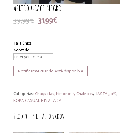
Abrigo Grace negro
El
El
39,99
€
31,99
€
precio
precio
original
actual
era:
es:
Talla única
39,99€.
31,99€.
Agotado
Notificarme cuando esté disponible
Categorías:
Chaquetas, Kimonos y Chalecos
,
HASTA 50%
,
ROPA CASUAL E INVITADA
Productos relacionados