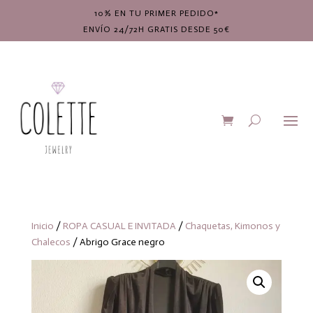
10% EN TU PRIMER PEDIDO*
ENVÍO 24/72H GRATIS DESDE 50€
Inicio
/
ROPA CASUAL E INVITADA
/
Chaquetas, Kimonos y
Chalecos
/ Abrigo Grace negro