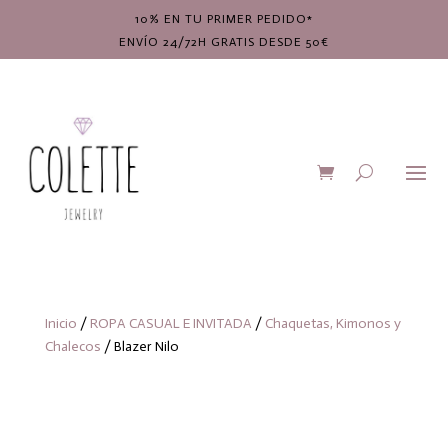
10% EN TU PRIMER PEDIDO*
ENVÍO 24/72H GRATIS DESDE 50€
Inicio
/
ROPA CASUAL E INVITADA
/
Chaquetas, Kimonos y
Chalecos
/ Blazer Nilo