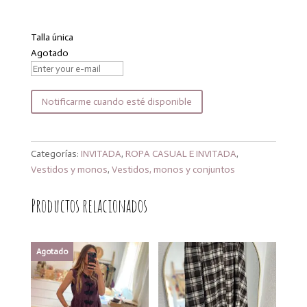
original
actual
era:
es:
Talla única
39,99€.
33,99€.
Agotado
Notificarme cuando esté disponible
Categorías:
INVITADA
,
ROPA CASUAL E INVITADA
,
Vestidos y monos
,
Vestidos, monos y conjuntos
Productos relacionados