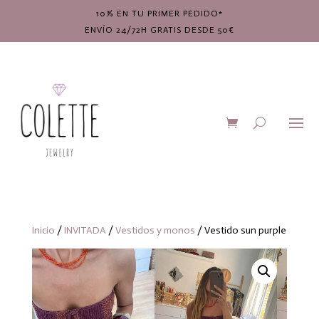
10% EN TU PRIMER PEDIDO*
ENVÍO 24/72H GRATIS DESDE 50€
Inicio
/
INVITADA
/
Vestidos y monos
/ Vestido sun purple