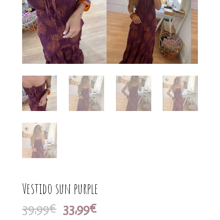
Vestido sun purple
El
El
39,99
€
33,99
€
precio
precio