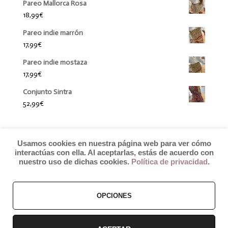
Pareo Mallorca Rosa
18,99
€
Pareo indie marrón
17,99
€
Pareo indie mostaza
17,99
€
Conjunto Sintra
52,99
€
Usamos cookies en nuestra página web para ver cómo
interactúas con ella. Al aceptarlas, estás de acuerdo con
nuestro uso de dichas cookies.
Política de privacidad
.
OPCIONES
© 2019 by Débora Colette
Términos y Condiciones
–
Pagos y Envíos
–
Cambios y Devoluciones