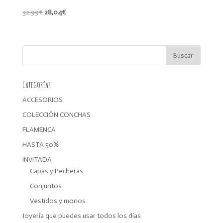
El
El
32,99
€
28,04
€
precio
precio
original
actual
era:
es:
32,99€.
28,04€.
Categorías
ACCESORIOS
COLECCIÓN CONCHAS
FLAMENCA
HASTA 50%
INVITADA
Capas y Pecheras
Conjuntos
Vestidos y monos
Joyería que puedes usar todos los días