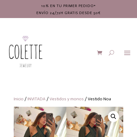
10% EN TU PRIMER PEDIDO*
ENVÍO 24/72H GRATIS DESDE 50€
Inicio
/
INVITADA
/
Vestidos y monos
/ Vestido Noa