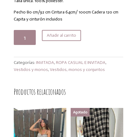
Talla única. 100% poliéster.
original
actual
era:
es:
Pecho 80 cm/92 cm Cintura 64cm/ 100cm Cadera 120 cm
52,99€.
45,04€.
Capita y cinturón incluidos
Vestido
Añadir al carrito
Noa
cantidad
Categorías:
INVITADA
,
ROPA CASUAL E INVITADA
,
Vestidos y monos
,
Vestidos, monos y conjuntos
Productos relacionados