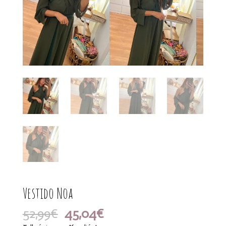
Vestido Noa
El
El
52,99
€
45,04
€
precio
precio