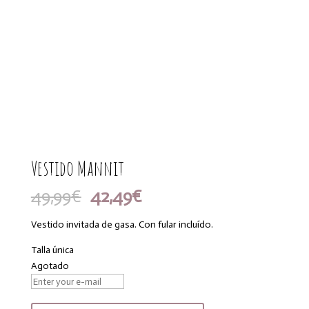
Vestido Mannit
El
El
49,99
€
42,49
€
precio
precio
original
actual
Vestido invitada de gasa. Con fular incluído.
era:
es:
Talla única
49,99€.
42,49€.
Agotado