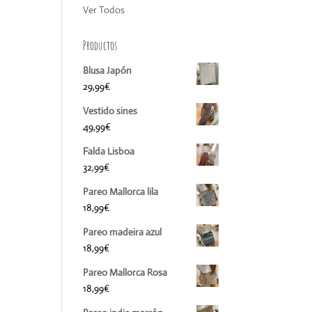
Ver Todos
Productos
Blusa Japón
29,99
€
Vestido sines
49,99
€
Falda Lisboa
32,99
€
Pareo Mallorca lila
18,99
€
Pareo madeira azul
18,99
€
Pareo Mallorca Rosa
18,99
€