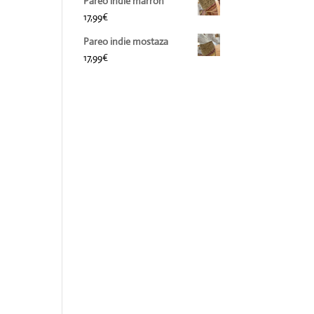
Pareo indie marrón
17,99
€
Pareo indie mostaza
17,99
€