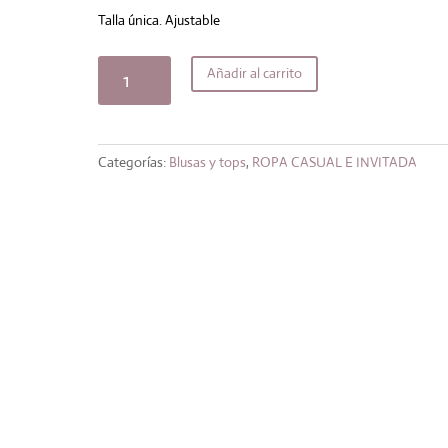
original
actual
era:
es:
Talla única. Ajustable
17,99€.
15,29€.
Top
Añadir al carrito
Bralette
indie
cantidad
Categorías:
Blusas y tops
,
ROPA CASUAL E INVITADA