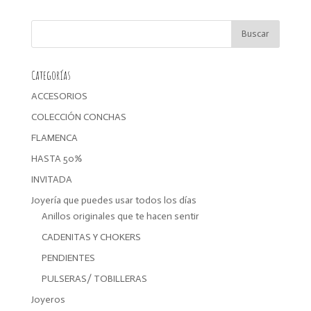
original
actual
era:
es:
10,00€.
8,00€.
Categorías
ACCESORIOS
COLECCIÓN CONCHAS
FLAMENCA
HASTA 50%
INVITADA
Joyería que puedes usar todos los días
Anillos originales que te hacen sentir
CADENITAS Y CHOKERS
PENDIENTES
PULSERAS/ TOBILLERAS
Joyeros