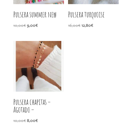
Pulsera summer new
Pulsera turquoise
El
El
El
El
10,00
€
9,00
€
16,00
€
12,80
€
precio
precio
precio
precio
original
actual
original
actual
era:
es:
era:
es:
10,00€.
9,00€.
16,00€.
12,80€.
Pulsera chapitas –
Agotado –
El
El
10,00
€
8,00
€
precio
precio