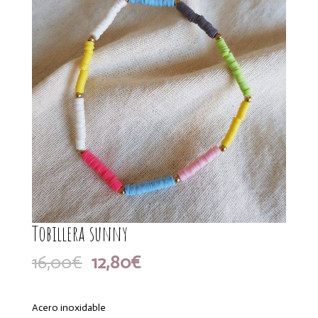
Tobillera sunny
El
El
16,00
€
12,80
€
precio
precio
original
actual
era:
es:
Acero inoxidable