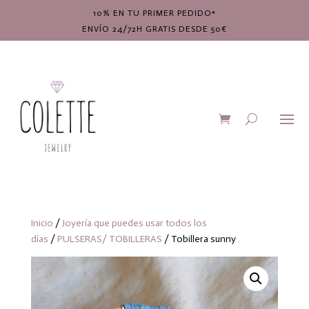
10% EN TU PRIMER PEDIDO*
ENVÍO 24/72H GRATIS DESDE 50€
Inicio
/
Joyería que puedes usar todos los
días
/
PULSERAS/ TOBILLERAS
/ Tobillera sunny