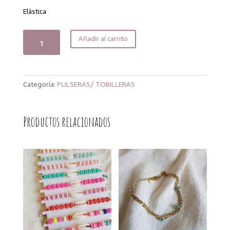
16,00€.
12,80€.
Elástica
Tobillera
Añadir al carrito
sunny
cantidad
Categoría:
PULSERAS/ TOBILLERAS
Productos relacionados