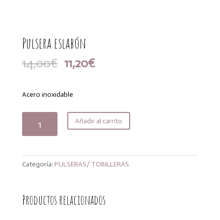
Pulsera eslabón
El
El
14,00
€
11,20
€
precio
precio
original
actual
era:
es:
Acero inoxidable
14,00€.
11,20€.
Pulsera
Añadir al carrito
eslabón
cantidad
Categoría:
PULSERAS/ TOBILLERAS
Productos relacionados