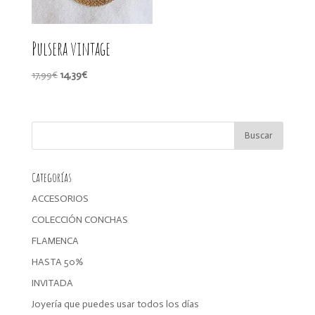
Pulsera vintage
El
El
17,99
€
14,39
€
precio
precio
original
actual
era:
es:
17,99€.
14,39€.
Categorías
ACCESORIOS
COLECCIÓN CONCHAS
FLAMENCA
HASTA 50%
INVITADA
Joyería que puedes usar todos los días