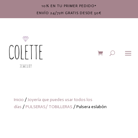
10% EN TU PRIMER PEDIDO*
ENVÍO 24/72H GRATIS DESDE 50€
Inicio
/
Joyería que puedes usar todos los
días
/
PULSERAS/ TOBILLERAS
/ Pulsera eslabón