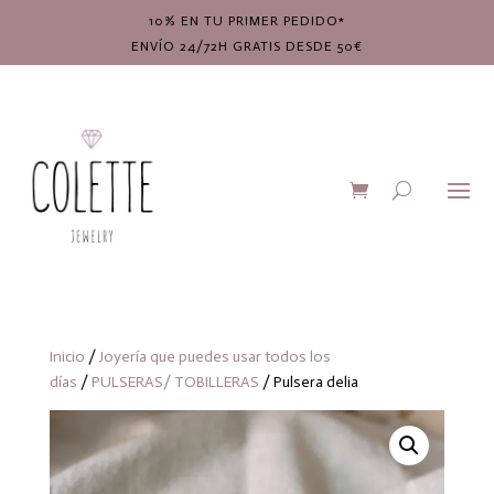
10% EN TU PRIMER PEDIDO*
ENVÍO 24/72H GRATIS DESDE 50€
Inicio
/
Joyería que puedes usar todos los
días
/
PULSERAS/ TOBILLERAS
/ Pulsera delia