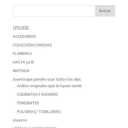
era:
es:
19,99€.
15,99€.
Categorías
ACCESORIOS
COLECCIÓN CONCHAS
FLAMENCA
HASTA 50%
INVITADA
Joyería que puedes usar todos los días
Anillos originales que te hacen sentir
CADENITAS Y CHOKERS
PENDIENTES
PULSERAS/ TOBILLERAS
Joyeros