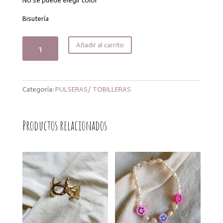
era:
es:
No se puede elegir color
8,00€.
6,40€.
Bisutería
Pulsera
Añadir al carrito
concha
circle
cantidad
Categoría:
PULSERAS/ TOBILLERAS
Productos relacionados