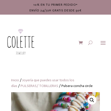
10% EN TU PRIMER PEDIDO*
ENVÍO 24/72H GRATIS DESDE 50€
Inicio
/
Joyería que puedes usar todos los
días
/
PULSERAS/ TOBILLERAS
/ Pulsera concha circle