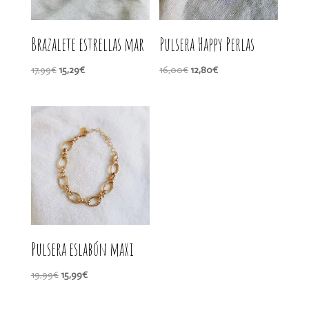
Brazalete estrellas mar
Pulsera Happy Perlas
El
El
El
El
17,99
€
15,29
€
16,00
€
12,80
€
precio
precio
precio
precio
original
actual
original
actual
era:
es:
era:
es:
17,99€.
15,29€.
16,00€.
12,80€.
Pulsera eslabón maxi
El
El
19,99
€
15,99
€
precio
precio
original
actual