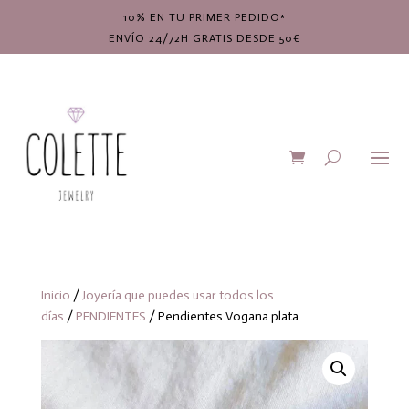
10% EN TU PRIMER PEDIDO*
ENVÍO 24/72H GRATIS DESDE 50€
Inicio
/
Joyería que puedes usar todos los
días
/
PENDIENTES
/ Pendientes Vogana plata