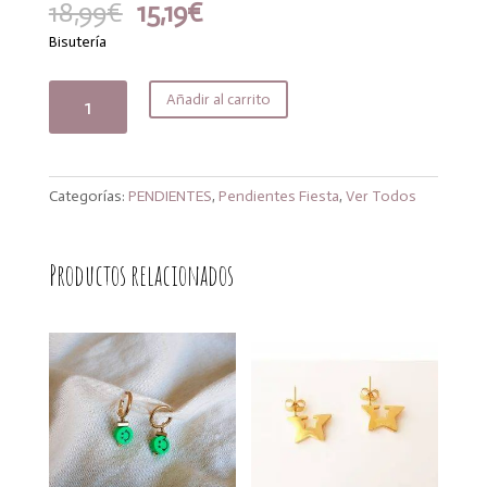
El
El
18,99
€
15,19
€
precio
precio
Bisutería
original
actual
era:
es:
Pendientes
Añadir al carrito
18,99€.
15,19€.
Vogana
plata
cantidad
Categorías:
PENDIENTES
,
Pendientes Fiesta
,
Ver Todos
Productos relacionados