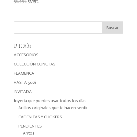
El
El
38,99
€
31,19
€
precio
precio
original
actual
era:
es:
38,99€.
31,19€.
Categorías
ACCESORIOS
COLECCIÓN CONCHAS
FLAMENCA
HASTA 50%
INVITADA
Joyería que puedes usar todos los días
Anillos originales que te hacen sentir
CADENITAS Y CHOKERS
PENDIENTES
Aritos