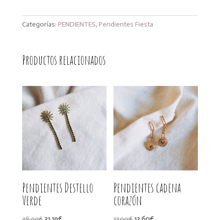
Categorías:
PENDIENTES
,
Pendientes Fiesta
Productos relacionados
Pendientes Destello
Pendientes cadena
Verde
corazón
El
El
El
El
38,99
€
31,19
€
17,00
€
13,60
€