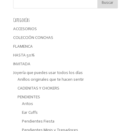
38,99€.
31,19€.
Categorías
ACCESORIOS
COLECCIÓN CONCHAS
FLAMENCA
HASTA 50%
INVITADA
Joyería que puedes usar todos los días
Anillos originales que te hacen sentir
CADENITAS Y CHOKERS
PENDIENTES
Aritos
Ear Cuffs
Pendientes Fiesta
Pendientes Minis y Trepadores