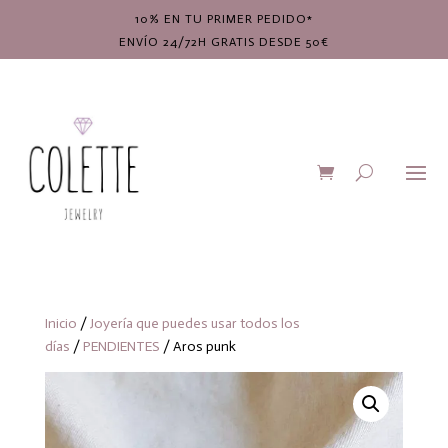
10% EN TU PRIMER PEDIDO*
ENVÍO 24/72H GRATIS DESDE 50€
Inicio
/
Joyería que puedes usar todos los
días
/
PENDIENTES
/ Aros punk