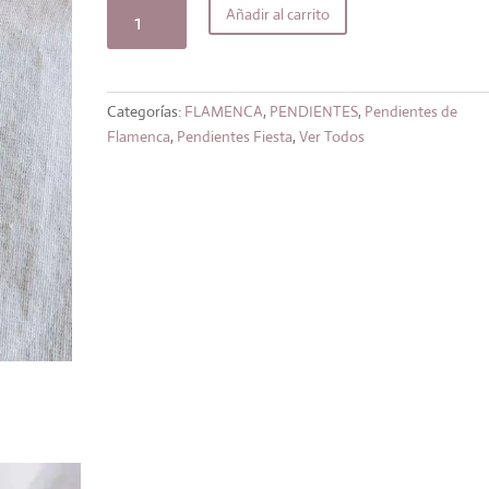
original
actual
Pendientes
Añadir al carrito
era:
es:
lágrima
17,00€.
13,60€.
golden
cantidad
Categorías:
FLAMENCA
,
PENDIENTES
,
Pendientes de
Flamenca
,
Pendientes Fiesta
,
Ver Todos