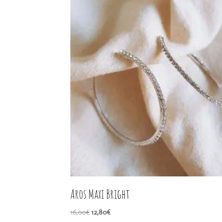
Aros Maxi Bright
El
El
16,00
€
12,80
€