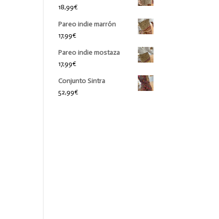
18,99
€
Pareo indie marrón
17,99
€
Pareo indie mostaza
17,99
€
Conjunto Sintra
52,99
€