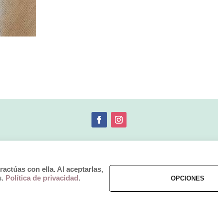
© 2019 by Débora Colette
ctúas con ella. Al aceptarlas,
Términos y Condiciones
–
Pagos y Envíos
–
Cambios y Devoluciones
s.
Política de privacidad
.
OPCIONES