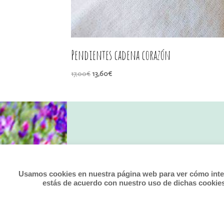
Pendientes cadena corazón
El
El
17,00
€
13,60
€
precio
precio
original
actual
era:
es:
17,00€.
13,60€.
Usamos cookies en nuestra página web para ver cómo intera
estás de acuerdo con nuestro uso de dichas cookie