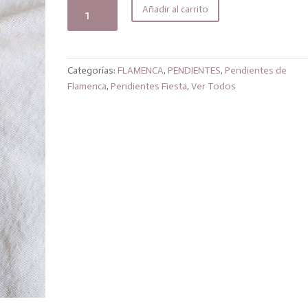
original
actual
Pendientes
Añadir al carrito
era:
es:
Flor
17,99€.
14,39€.
negra
cantidad
Categorías:
FLAMENCA
,
PENDIENTES
,
Pendientes de
Flamenca
,
Pendientes Fiesta
,
Ver Todos