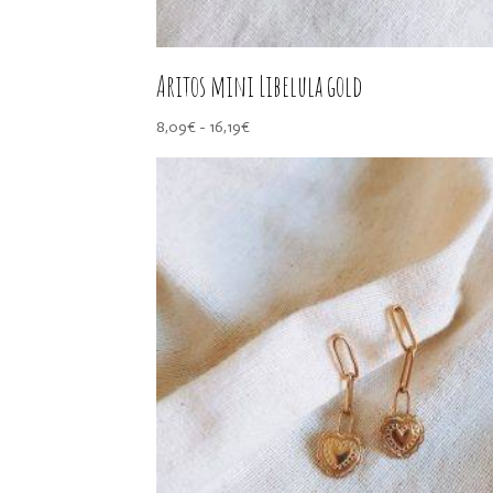
Aritos mini Libelula gold
Rango
8,09
€
-
16,19
€
de
precios:
desde
8,09€
hasta
16,19€