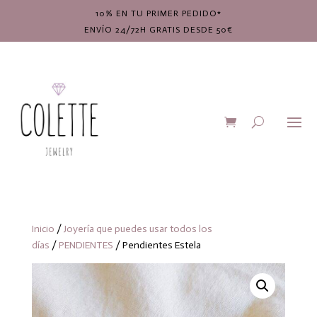
10% EN TU PRIMER PEDIDO*
ENVÍO 24/72H GRATIS DESDE 50€
Inicio
/
Joyería que puedes usar todos los
días
/
PENDIENTES
/ Pendientes Estela