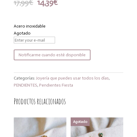
El
El
17,99
€
14,39
€
precio
precio
original
actual
era:
es:
Acero inoxidable
17,99€.
14,39€.
Agotado
Notificarme cuando esté disponible
Categorías:
Joyería que puedes usar todos los días
,
PENDIENTES
,
Pendientes Fiesta
Productos relacionados