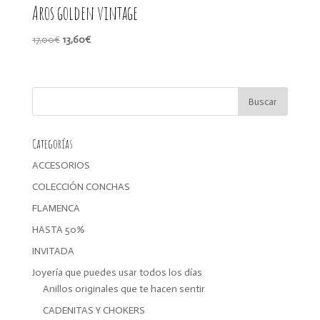
Aros golden vintage
El
El
17,00
€
13,60
€
precio
precio
original
actual
era:
es:
17,00€.
13,60€.
Categorías
ACCESORIOS
COLECCIÓN CONCHAS
FLAMENCA
HASTA 50%
INVITADA
Joyería que puedes usar todos los días
Anillos originales que te hacen sentir
CADENITAS Y CHOKERS