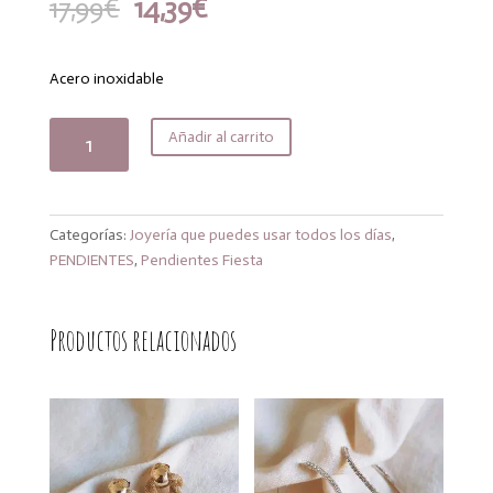
El
El
17,99
€
14,39
€
precio
precio
original
actual
era:
es:
Acero inoxidable
17,99€.
14,39€.
Pendientes
Añadir al carrito
croissant
bright
cantidad
Categorías:
Joyería que puedes usar todos los días
,
PENDIENTES
,
Pendientes Fiesta
Productos relacionados