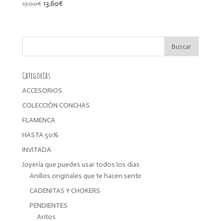
El
El
17,00
€
13,60
€
precio
precio
original
actual
era:
es:
17,00€.
13,60€.
Categorías
ACCESORIOS
COLECCIÓN CONCHAS
FLAMENCA
HASTA 50%
INVITADA
Joyería que puedes usar todos los días
Anillos originales que te hacen sentir
CADENITAS Y CHOKERS
PENDIENTES
Aritos